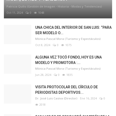
Patricia Quilis (Gestión de Imagen - Historia - Modas y Tendencias)
Oct 11, 2024
0
1048
UNA CHICA DEL INTERIOR DE SAN LUIS: “PARA
SER MODELO O...
Mónica Pascal Mora (Turismo y Espectáculos)
Oct 8, 2024
0
1075
ALGUNA VEZ TOCÓ FONDO, HOY ES UNA
MODELO Y PROMOTORA :...
Mónica Pascal Mora (Turismo y Espectáculos)
Jun 28, 2024
0
1835
VISITA PROTOCOLAR DEL CÍRCULO DE
PERIODISTAS DEPORTIVOS...
Dr. José Luis Casiva (Director)
Ene 16, 2024
0
2018