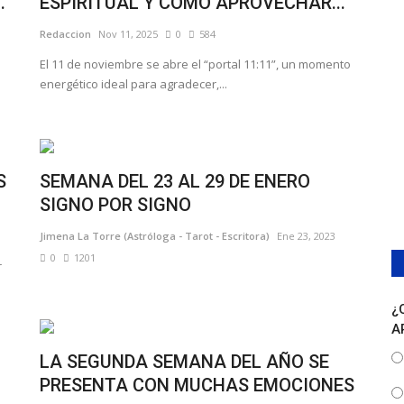
.
ESPIRITUAL Y CÓMO APROVECHAR...
Redaccion
Nov 11, 2025
0
584
El 11 de noviembre se abre el “portal 11:11”, un momento
energético ideal para agradecer,...
S
SEMANA DEL 23 AL 29 DE ENERO
SIGNO POR SIGNO
Jimena La Torre (Astróloga - Tarot - Escritora)
Ene 23, 2023
0
1201
r
¿
A
LA SEGUNDA SEMANA DEL AÑO SE
PRESENTA CON MUCHAS EMOCIONES