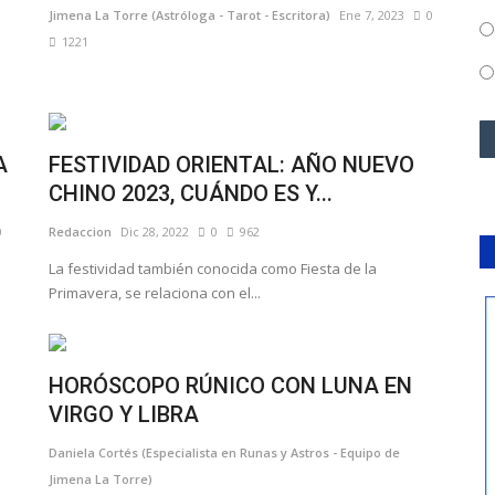
Jimena La Torre (Astróloga - Tarot - Escritora)
Ene 7, 2023
0
1221
A
FESTIVIDAD ORIENTAL: AÑO NUEVO
CHINO 2023, CUÁNDO ES Y...
0
Redaccion
Dic 28, 2022
0
962
La festividad también conocida como Fiesta de la
Primavera, se relaciona con el...
HORÓSCOPO RÚNICO CON LUNA EN
VIRGO Y LIBRA
Daniela Cortés (Especialista en Runas y Astros - Equipo de
Jimena La Torre)