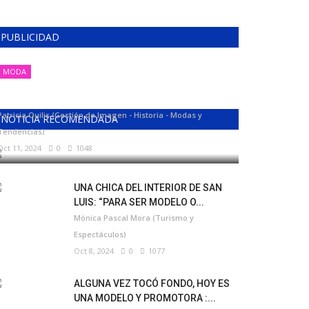
PUBLICIDAD
MODA
MODA, ESTILO Y TENDENCIA
Patricia Quilis (Gestión de Imagen - Historia - Modas y
NOTICIA RECOMENDADA
Tendencias)
Oct 11, 2024
0
1048
UNA CHICA DEL INTERIOR DE SAN
LUIS: “PARA SER MODELO O...
Mónica Pascal Mora (Turismo y
Espectáculos)
Oct 8, 2024
0
1077
ALGUNA VEZ TOCÓ FONDO, HOY ES
UNA MODELO Y PROMOTORA :...