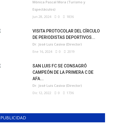
Mónica Pascal Mora (Turismo y
Espectáculos)
Jun 28, 2024
0
1836
VISITA PROTOCOLAR DEL CÍRCULO
DE PERIODISTAS DEPORTIVOS...
Dr. José Luis Casiva (Director)
Ene 16, 2024
0
2019
SAN LUIS FC SE CONSAGRÓ
CAMPEÓN DE LA PRIMERA C DE
AFA...
Dr. José Luis Casiva (Director)
Dic 12, 2022
0
1736
PUBLICIDAD