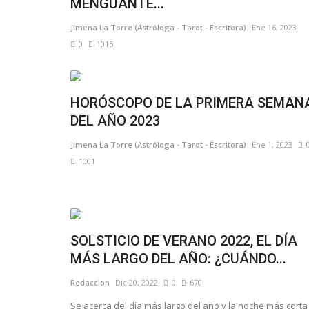
MENGUANTE...
Jimena La Torre (Astróloga - Tarot - Escritora)
Ene 16, 2023
0
1015
HORÓSCOPO DE LA PRIMERA SEMAN
DEL AÑO 2023
Jimena La Torre (Astróloga - Tarot - Escritora)
Ene 1, 2023
1001
SOLSTICIO DE VERANO 2022, EL DÍA
MÁS LARGO DEL AÑO: ¿CUÁNDO...
Redaccion
Dic 20, 2022
0
670
Se acerca del día más largo del año y la noche más corta