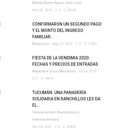
Melisa Belén Aparo (San Luis)
Nov 28, 2019
0
24162
CONFIRMARON UN SEGUNDO PAGO
Y EL MONTO DEL INGRESO
FAMILIAR...
Redaccion
May 31, 2020
0
17383
FIESTA DE LA VENDIMIA 2020:
FECHAS Y PRECIOS DE ENTRADAS
Alejandra Sosa (Mendoza)
Oct 4, 2019
0
14815
TUCUMÁN: UNA PANADERÍA
SOLIDARIA EN RANCHILLOS LES DA
EL...
Yanina Jurado (Nacionales e
Internacionales)
Abr 24, 2020
0
12445