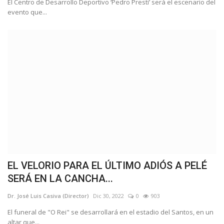
El Centro de Desarrollo Deportivo ‘Pedro Presti’ será el escenario del
evento que...
EL VELORIO PARA EL ÚLTIMO ADIÓS A PELÉ
SERÁ EN LA CANCHA...
Dr. José Luis Casiva (Director)
Dic 30, 2022
0
903
El funeral de "O Rei" se desarrollará en el estadio del Santos, en un
altar que...