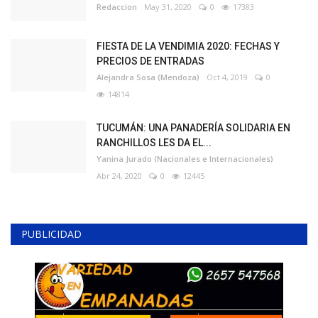
Redaccion
May 31, 2020
0
17383
FIESTA DE LA VENDIMIA 2020: FECHAS Y
PRECIOS DE ENTRADAS
Alejandra Sosa (Mendoza)
Oct 4, 2019
0
14814
TUCUMÁN: UNA PANADERÍA SOLIDARIA EN
RANCHILLOS LES DA EL...
Yanina Jurado (Nacionales e Internacionales)
Abr 24, 2020
0
12445
PUBLICIDAD