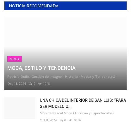
NOTICIA RECOMENDADA
MODA
MODA, ESTILO Y TENDENCIA
Patricia Quilis (Gestión de Imagen - Historia - Modas y Tendencias)
Oct 11, 2024
0
1048
UNA CHICA DEL INTERIOR DE SAN LUIS: “PARA
SER MODELO O...
Mónica Pascal Mora (Turismo y Espectáculos)
Oct 8, 2024
0
1076