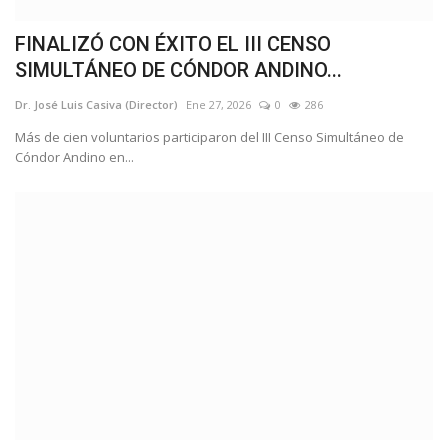
FINALIZÓ CON ÉXITO EL III CENSO
SIMULTÁNEO DE CÓNDOR ANDINO...
Dr. José Luis Casiva (Director)
Ene 27, 2026
0
286
Más de cien voluntarios participaron del III Censo Simultáneo de
Cóndor Andino en...