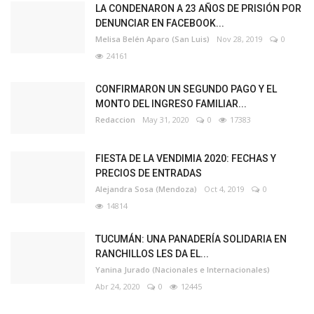
LA CONDENARON A 23 AÑOS DE PRISIÓN POR
DENUNCIAR EN FACEBOOK...
Melisa Belén Aparo (San Luis)
Nov 28, 2019
0
24161
CONFIRMARON UN SEGUNDO PAGO Y EL
MONTO DEL INGRESO FAMILIAR...
Redaccion
May 31, 2020
0
17383
FIESTA DE LA VENDIMIA 2020: FECHAS Y
PRECIOS DE ENTRADAS
Alejandra Sosa (Mendoza)
Oct 4, 2019
0
14814
TUCUMÁN: UNA PANADERÍA SOLIDARIA EN
RANCHILLOS LES DA EL...
Yanina Jurado (Nacionales e Internacionales)
Abr 24, 2020
0
12445