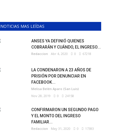
NOTICIAS MAS LEÍDAS
ANSES YA DEFINIÓ QUIENES
COBRARÁN Y CUÁNDO, EL INGRESO...
Redaccion
Abr 4, 2020
0
67218
LA CONDENARON A 23 AÑOS DE
PRISIÓN POR DENUNCIAR EN
FACEBOOK...
Melisa Belén Aparo (San Luis)
Nov 28, 2019
0
24158
CONFIRMARON UN SEGUNDO PAGO
Y EL MONTO DEL INGRESO
FAMILIAR...
Redaccion
May 31, 2020
0
17383