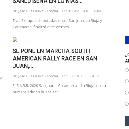
SANLUISEÑA EN LO MÁS...
Dr. José Luis Casiva (Director)
Feb 15, 2020
0
4204
Tras 7 etapas disputadas entre San Juan, La Rioja y
Catamarca, finalizó este viernes...
SE PONE EN MARCHA SOUTH
¿
AMERICAN RALLY RACE EN SAN
A
JUAN,...
Dr. José Luis Casiva (Director)
Feb 6, 2020
0
4367
ly
El S.A.R.R. 2020 San Juan – Catamarca – La Rioja, en su
primera edición busca ser...