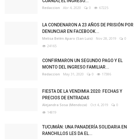
CUÁNDO, EL INGRESO...
Redaccion
Abr 4, 2020
0
67225
LA CONDENARON A 23 AÑOS DE PRISIÓN POR
DENUNCIAR EN FACEBOOK...
Melisa Belén Aparo (San Luis)
Nov 28, 2019
0
24165
CONFIRMARON UN SEGUNDO PAGO Y EL
MONTO DEL INGRESO FAMILIAR...
Redaccion
May 31, 2020
0
17386
FIESTA DE LA VENDIMIA 2020: FECHAS Y
PRECIOS DE ENTRADAS
Alejandra Sosa (Mendoza)
Oct 4, 2019
0
14819
TUCUMÁN: UNA PANADERÍA SOLIDARIA EN
RANCHILLOS LES DA EL...