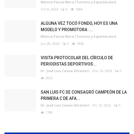
Mónica Pascal Mora (Turismo y Espectáculos)
Oct 8, 2024
0
1084
ALGUNA VEZ TOCÓ FONDO, HOY ES UNA
MODELO Y PROMOTORA :...
Mónica Pascal Mora (Turismo y Espectáculos)
Jun 28, 2024
0
1838
VISITA PROTOCOLAR DEL CÍRCULO DE
PERIODISTAS DEPORTIVOS...
Dr. José Luis Casiva (Director)
Ene 16, 2024
0
2023
SAN LUIS FC SE CONSAGRÓ CAMPEÓN DE LA
PRIMERA C DE AFA...
Dr. José Luis Casiva (Director)
Dic 12, 2022
0
1740