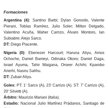
Formaciones
Argentina (4):
Santino Barbi; Dylan Gorosito, Valente
Pierani, Tobías Ramírez, Julio Soler; Milton Delgado,
Valentino Acuña, Maher Carrizo, Álvaro Montoro, Ian
Subiabre; Alejo Sarco.
DT:
Diego Placente.
Nigeria (0):
Ebenezer Harcourt; Haruna Aliyu, Amos
Ochoche, Daniel Bameyi, Odinaka Okoro; Daniel Daga,
Israel Ayuma, Tahir Maigana, Orseer Achihi; Kparobo
Arierhi, Nasiru Salihu.
DT:
Zubair Aliyu.
Goles:
PT: 1’ Sarco (A), 23’ Carrizo (A). ST: 7’ Carrizo (A),
20’ Silvetti (A).
Árbitro:
Maurizio Mariani (Italia).
Estadio:
Nacional Julio Martínez Prádanos, Santiago de