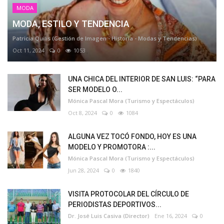
MODA
MODA, ESTILO Y TENDENCIA
Patricia Quilis (Gestión de Imagen - Historia - Modas y Tendencias)
Oct 11, 2024
0
1053
UNA CHICA DEL INTERIOR DE SAN LUIS: “PARA
SER MODELO O...
Mónica Pascal Mora (Turismo y Espectáculos)
Oct 8, 2024
0
1084
ALGUNA VEZ TOCÓ FONDO, HOY ES UNA
MODELO Y PROMOTORA :...
Mónica Pascal Mora (Turismo y Espectáculos)
Jun 28, 2024
0
1840
VISITA PROTOCOLAR DEL CÍRCULO DE
PERIODISTAS DEPORTIVOS...
Dr. José Luis Casiva (Director)
Ene 16, 2024
0