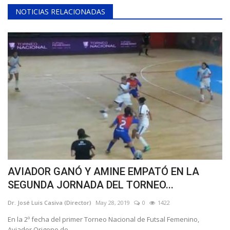
NOTICIAS RELACIONADAS
AVIADOR GANÓ Y AMINE EMPATÓ EN LA
SEGUNDA JORNADA DEL TORNEO...
Dr. José Luis Casiva (Director)
May 28, 2019
0
1422
En la 2º fecha del primer Torneo Nacional de Futsal Femenino,
Aviador Origone de...