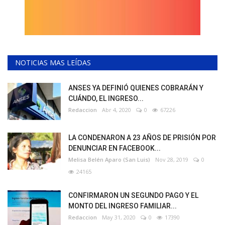
NOTICIAS MAS LEÍDAS
ANSES YA DEFINIÓ QUIENES COBRARÁN Y
CUÁNDO, EL INGRESO...
Redaccion
Abr 4, 2020
0
67226
LA CONDENARON A 23 AÑOS DE PRISIÓN POR
DENUNCIAR EN FACEBOOK...
Melisa Belén Aparo (San Luis)
Nov 28, 2019
0
24165
CONFIRMARON UN SEGUNDO PAGO Y EL
MONTO DEL INGRESO FAMILIAR...
Redaccion
May 31, 2020
0
17390