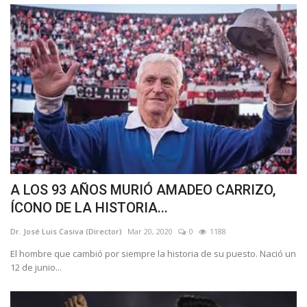
A LOS 93 AÑOS MURIÓ AMADEO CARRIZO,
ÍCONO DE LA HISTORIA...
Dr. José Luis Casiva (Director)
Mar 20, 2020
0
1188
El hombre que cambió por siempre la historia de su puesto. Nació un
12 de junio...