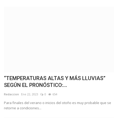
“TEMPERATURAS ALTAS Y MÁS LLUVIAS”
SEGÚN EL PRONÓSTICO:...
Redaccion
Ene 22, 2023
0
654
Para finales del verano o inicios del otoño es muy probable que se
retorne a condiciones...