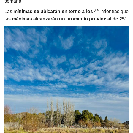
semana.
Las
mínimas se ubicarán en torno a los 4°
, mientras que
las
máximas alcanzarán un promedio provincial de 25°
.