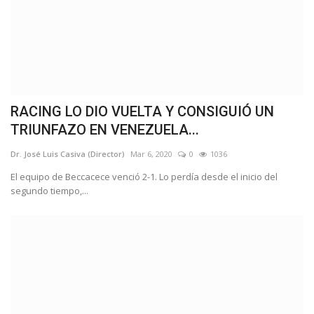
RACING LO DIO VUELTA Y CONSIGUIÓ UN
TRIUNFAZO EN VENEZUELA...
Dr. José Luis Casiva (Director)
Mar 6, 2020
0
1036
El equipo de Beccacece venció 2-1. Lo perdía desde el inicio del
segundo tiempo,...