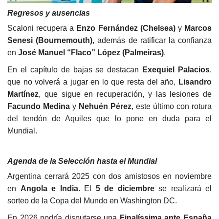
Regresos y ausencias
Scaloni recupera a
Enzo Fernández (Chelsea)
y
Marcos
Senesi (Bournemouth)
, además de ratificar la confianza
en
José Manuel “Flaco” López (Palmeiras)
.
En el capítulo de bajas se destacan
Exequiel Palacios
,
que no volverá a jugar en lo que resta del año,
Lisandro
Martínez
, que sigue en recuperación, y las lesiones de
Facundo Medina
y
Nehuén Pérez
, este último con rotura
del tendón de Aquiles que lo pone en duda para el
Mundial.
Agenda de la Selección hasta el Mundial
Argentina cerrará 2025 con dos amistosos en noviembre
en
Angola e India
. El
5 de diciembre
se realizará el
sorteo de la Copa del Mundo en Washington DC.
En 2026 podría disputarse una
Finalíssima ante España