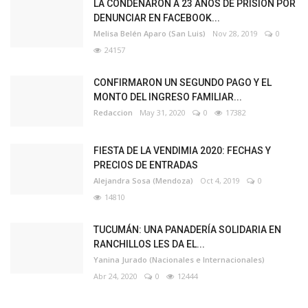
LA CONDENARON A 23 AÑOS DE PRISIÓN POR
DENUNCIAR EN FACEBOOK...
Melisa Belén Aparo (San Luis)
Nov 28, 2019
0
24157
CONFIRMARON UN SEGUNDO PAGO Y EL
MONTO DEL INGRESO FAMILIAR...
Redaccion
May 31, 2020
0
17382
FIESTA DE LA VENDIMIA 2020: FECHAS Y
PRECIOS DE ENTRADAS
Alejandra Sosa (Mendoza)
Oct 4, 2019
0
14810
TUCUMÁN: UNA PANADERÍA SOLIDARIA EN
RANCHILLOS LES DA EL...
Yanina Jurado (Nacionales e Internacionales)
Abr 24, 2020
0
12444