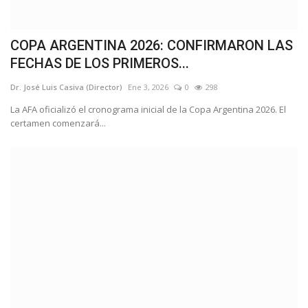
COPA ARGENTINA 2026: CONFIRMARON LAS
FECHAS DE LOS PRIMEROS...
Dr. José Luis Casiva (Director)
Ene 3, 2026
0
298
La AFA oficializó el cronograma inicial de la Copa Argentina 2026. El
certamen comenzará...