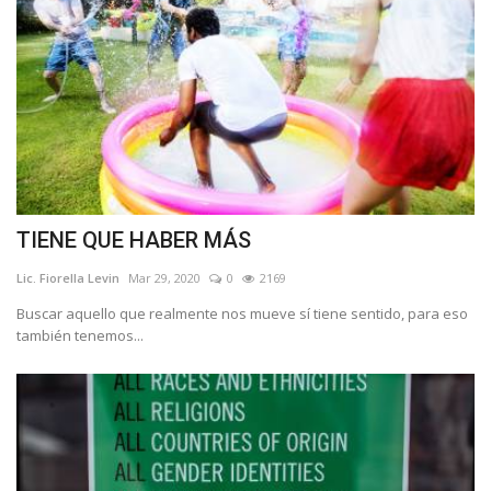
TIENE QUE HABER MÁS
Lic. Fiorella Levin
Mar 29, 2020
0
2169
Buscar aquello que realmente nos mueve sí tiene sentido, para eso
también tenemos...