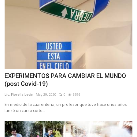
EXPERIMENTOS PARA CAMBIAR EL MUNDO
(post Covid-19)
Lic. Fiorella Levin
May 29, 2020
0
3996
En medio de la cuarentena, un profesor que tuve hace unos años
lanzó un curso corto...