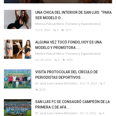
UNA CHICA DEL INTERIOR DE SAN LUIS: “PARA
SER MODELO O...
Mónica Pascal Mora (Turismo y Espectáculos)
Oct 8, 2024
0
1077
ALGUNA VEZ TOCÓ FONDO, HOY ES UNA
MODELO Y PROMOTORA :...
Mónica Pascal Mora (Turismo y Espectáculos)
Jun 28, 2024
0
1835
VISITA PROTOCOLAR DEL CÍRCULO DE
PERIODISTAS DEPORTIVOS...
Dr. José Luis Casiva (Director)
Ene 16, 2024
0
2018
SAN LUIS FC SE CONSAGRÓ CAMPEÓN DE LA
PRIMERA C DE AFA...
Dr. José Luis Casiva (Director)
Dic 12, 2022
0