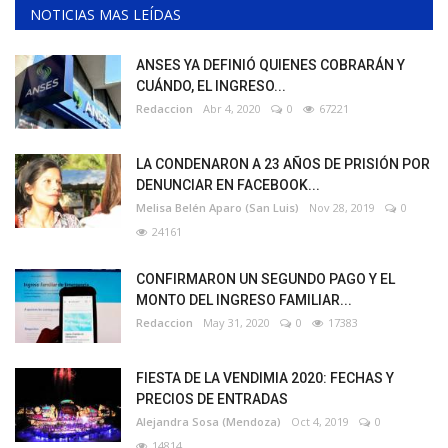
NOTICIAS MAS LEÍDAS
ANSES YA DEFINIÓ QUIENES COBRARÁN Y
CUÁNDO, EL INGRESO...
Redaccion
Abr 4, 2020
0
67221
LA CONDENARON A 23 AÑOS DE PRISIÓN POR
DENUNCIAR EN FACEBOOK...
Melisa Belén Aparo (San Luis)
Nov 28, 2019
0
24161
CONFIRMARON UN SEGUNDO PAGO Y EL
MONTO DEL INGRESO FAMILIAR...
Redaccion
May 31, 2020
0
17383
FIESTA DE LA VENDIMIA 2020: FECHAS Y
PRECIOS DE ENTRADAS
Alejandra Sosa (Mendoza)
Oct 4, 2019
0
14814