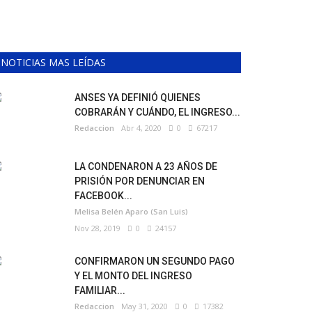
NOTICIAS MAS LEÍDAS
ANSES YA DEFINIÓ QUIENES
COBRARÁN Y CUÁNDO, EL INGRESO...
Redaccion
Abr 4, 2020
0
67217
LA CONDENARON A 23 AÑOS DE
PRISIÓN POR DENUNCIAR EN
FACEBOOK...
Melisa Belén Aparo (San Luis)
Nov 28, 2019
0
24157
CONFIRMARON UN SEGUNDO PAGO
Y EL MONTO DEL INGRESO
FAMILIAR...
Redaccion
May 31, 2020
0
17382