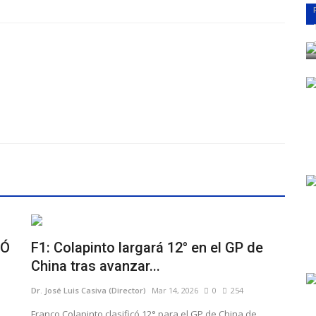
ZÓ
F1: Colapinto largará 12° en el GP de
China tras avanzar...
Dr. José Luis Casiva (Director)
Mar 14, 2026
0
254
Franco Colapinto clasificó 12° para el GP de China de