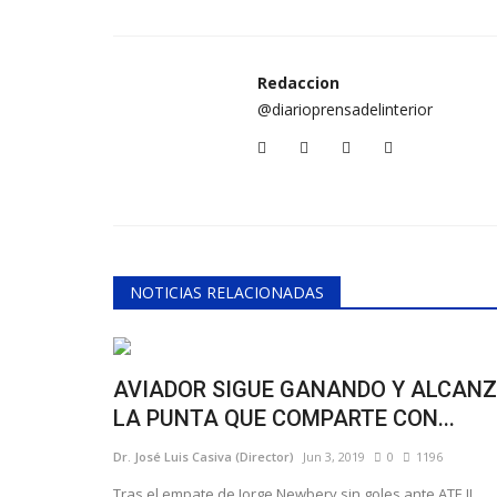
Redaccion
@diarioprensadelinterior
NOTICIAS RELACIONADAS
AVIADOR SIGUE GANANDO Y ALCAN
LA PUNTA QUE COMPARTE CON...
Dr. José Luis Casiva (Director)
Jun 3, 2019
0
1196
Tras el empate de Jorge Newbery sin goles ante ATE II,