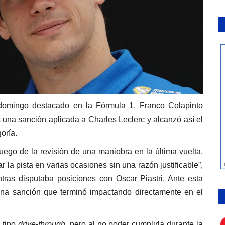
 domingo destacado en la Fórmula 1. Franco Colapinto
s una sanción aplicada a Charles Leclerc y alcanzó así el
oría.
luego de la revisión de una maniobra en la última vuelta.
r la pista en varias ocasiones sin una razón justificable”,
tras disputaba posiciones con Oscar Piastri. Ante esta
 una sanción que terminó impactando directamente en el
 tipo
drive-through
, pero al no poder cumplirla durante la