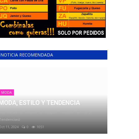
NOTICIA RECOMENDADA
MODA
MODA, ESTILO Y TENDENCIA
Patricia Quilis (Gestión de Imagen - Historia - Modas y
Tendencias)
Oct 11, 2024
0
1051