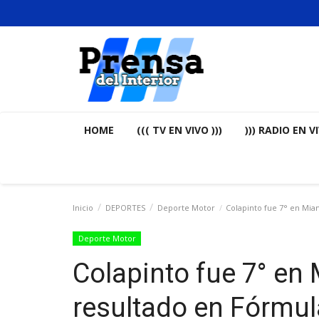
HOME
((( TV EN VIVO )))
))) RADIO EN VI
Inicio
DEPORTES
Deporte Motor
Colapinto fue 7° en Miam
Deporte Motor
Colapinto fue 7° en 
resultado en Fórmul