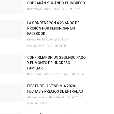
COBRARÁN Y CUÁNDO, EL INGRESO...
Redaccion
Abr 4, 2020
0
67223
LA CONDENARON A 23 AÑOS DE
PRISIÓN POR DENUNCIAR EN
FACEBOOK...
Melisa Belén Aparo (San Luis)
Nov 28, 2019
0
24165
CONFIRMARON UN SEGUNDO PAGO
Y EL MONTO DEL INGRESO
FAMILIAR...
Redaccion
May 31, 2020
0
17386
FIESTA DE LA VENDIMIA 2020:
FECHAS Y PRECIOS DE ENTRADAS
Alejandra Sosa (Mendoza)
Oct 4, 2019
0
14819