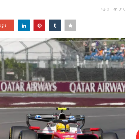
0
310
gle