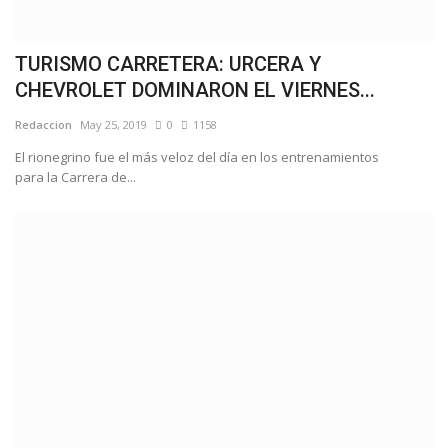
TURISMO CARRETERA: URCERA Y
CHEVROLET DOMINARON EL VIERNES...
Redaccion
May 25, 2019
0
1158
El rionegrino fue el más veloz del día en los entrenamientos
para la Carrera de...