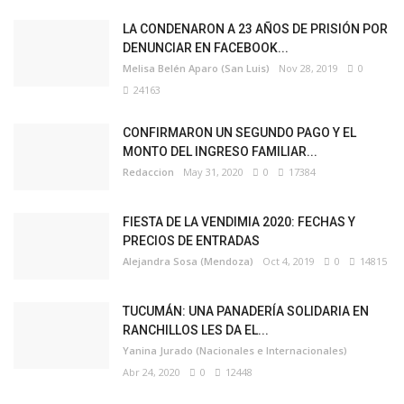
LA CONDENARON A 23 AÑOS DE PRISIÓN POR
DENUNCIAR EN FACEBOOK...
Melisa Belén Aparo (San Luis)
Nov 28, 2019
0
24163
CONFIRMARON UN SEGUNDO PAGO Y EL
MONTO DEL INGRESO FAMILIAR...
Redaccion
May 31, 2020
0
17384
FIESTA DE LA VENDIMIA 2020: FECHAS Y
PRECIOS DE ENTRADAS
Alejandra Sosa (Mendoza)
Oct 4, 2019
0
14815
TUCUMÁN: UNA PANADERÍA SOLIDARIA EN
RANCHILLOS LES DA EL...
Yanina Jurado (Nacionales e Internacionales)
Abr 24, 2020
0
12448