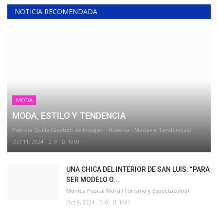
NOTICIA RECOMENDADA
MODA
MODA, ESTILO Y TENDENCIA
Patricia Quilis (Gestión de Imagen - Historia - Modas y Tendencias)
Oct 11, 2024
0
1050
UNA CHICA DEL INTERIOR DE SAN LUIS: “PARA
SER MODELO O...
Mónica Pascal Mora (Turismo y Espectáculos)
Oct 8, 2024
0
1081