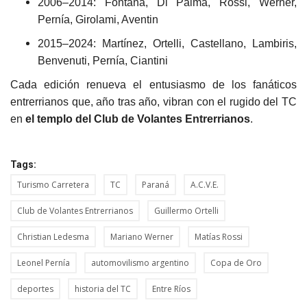
2006–2014: Fontana, Di Palma, Rossi, Werner,
Pernía, Girolami, Aventin
2015–2024: Martínez, Ortelli, Castellano, Lambiris,
Benvenuti, Pernía, Ciantini
Cada edición renueva el entusiasmo de los fanáticos
entrerrianos que, año tras año, vibran con el rugido del TC
en
el templo del Club de Volantes Entrerrianos
.
Tags:
Turismo Carretera
TC
Paraná
A.C.V.E.
Club de Volantes Entrerrianos
Guillermo Ortelli
Christian Ledesma
Mariano Werner
Matías Rossi
Leonel Pernía
automovilismo argentino
Copa de Oro
deportes
historia del TC
Entre Ríos