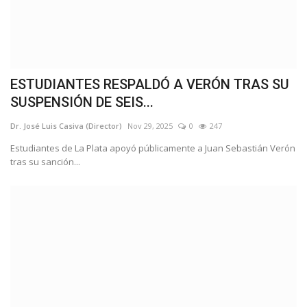
ESTUDIANTES RESPALDÓ A VERÓN TRAS SU
SUSPENSIÓN DE SEIS...
Dr. José Luis Casiva (Director)
Nov 29, 2025
0
247
Estudiantes de La Plata apoyó públicamente a Juan Sebastián Verón
tras su sanción...