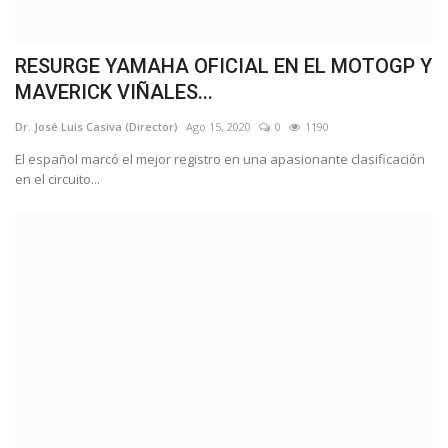
RESURGE YAMAHA OFICIAL EN EL MOTOGP Y
MAVERICK VIÑALES...
Dr. José Luis Casiva (Director)
Ago 15, 2020
0
1190
El español marcó el mejor registro en una apasionante clasificación
en el circuito...