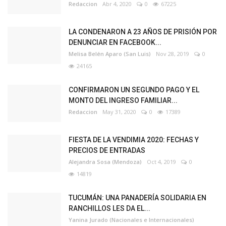
Redaccion
Abr 4, 2020
0
67225
LA CONDENARON A 23 AÑOS DE PRISIÓN POR
DENUNCIAR EN FACEBOOK...
Melisa Belén Aparo (San Luis)
Nov 28, 2019
0
24165
CONFIRMARON UN SEGUNDO PAGO Y EL
MONTO DEL INGRESO FAMILIAR...
Redaccion
May 31, 2020
0
17389
FIESTA DE LA VENDIMIA 2020: FECHAS Y
PRECIOS DE ENTRADAS
Alejandra Sosa (Mendoza)
Oct 4, 2019
0
14819
TUCUMÁN: UNA PANADERÍA SOLIDARIA EN
RANCHILLOS LES DA EL...
Yanina Jurado (Nacionales e Internacionales)