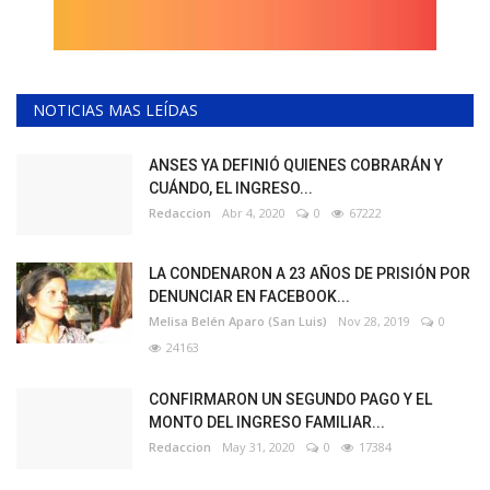
NOTICIAS MAS LEÍDAS
ANSES YA DEFINIÓ QUIENES COBRARÁN Y
CUÁNDO, EL INGRESO...
Redaccion
Abr 4, 2020
0
67222
LA CONDENARON A 23 AÑOS DE PRISIÓN POR
DENUNCIAR EN FACEBOOK...
Melisa Belén Aparo (San Luis)
Nov 28, 2019
0
24163
CONFIRMARON UN SEGUNDO PAGO Y EL
MONTO DEL INGRESO FAMILIAR...
Redaccion
May 31, 2020
0
17384